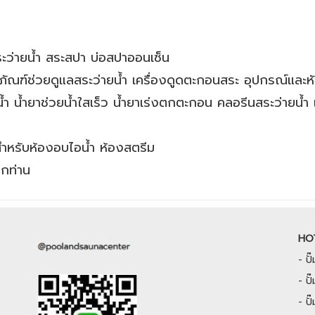
ะว่ายน้ำ สระสปา บ่อสปาออนเซ็น
ณฑ์ช่วยดูแลสระว่ายน้ำ เครื่องดูดตะกอนสระ อุปกรณ์และหั
้ำ น้ำยาช่วยน้ำใสเร็ว น้ำยาเร่งตกตะกอน คลอรีนสระว่ายน้ำ เ
 สำหรับห้องอบไอน้ำ ห้องสตรีม
ุกท่าน
HO
-
ป
-
ปั
-
ป