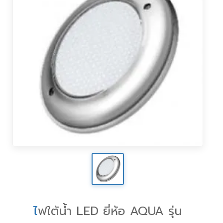
ไ
ฟใต้น้ำ LED ยี่ห้อ AQUA รุ่น