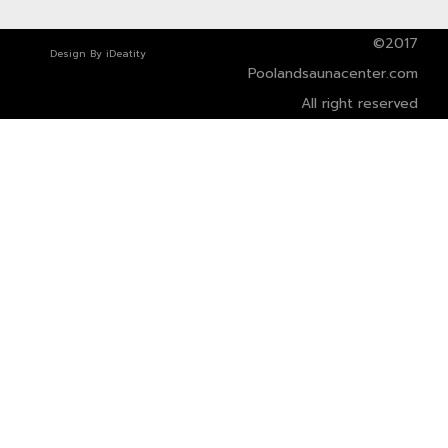
©2017
Design By
iDeatity
Poolandsaunacenter.com
All right reserved