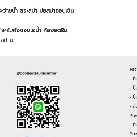
ะว่ายน้ำ สระสปา บ่อสปาออนเซ็น
สำหรับ
ห้องอบไอน้ำ ห้องสตรีม
ุกท่าน
HO
-
ป
-
ปั
-
ป
-
ป
Pu
-
ป
Pu