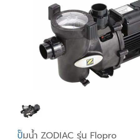
ป
ั๊มน้ำ ZODIAC รุ่น Flopro