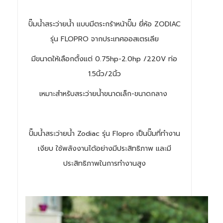
ปั๊มน้ำสระว่ายน้ำ แบบมีตระกร้าหน้าปั๊ม ยี่ห้อ ZODIAC
รุ่น FLOPRO จากประเทศออสเตรเลีย
มีขนาดให้เลือกตั้งแต่ 0.75hp-2.0hp /220V ท่อ
1.5นิ้ว/2นิ้ว
เหมาะสำหรับสระว่ายน้ำขนาดเล็ก-ขนาดกลาง
ปั๊มน้ำสระว่ายน้ำ Zodiac รุ่น Flopro เป็นปั๊มที่ทำงาน
เงียบ ใช้พลังงานได้อย่างมีประสิทธิภาพ และมี
ประสิทธิภาพในการทำงานสูง