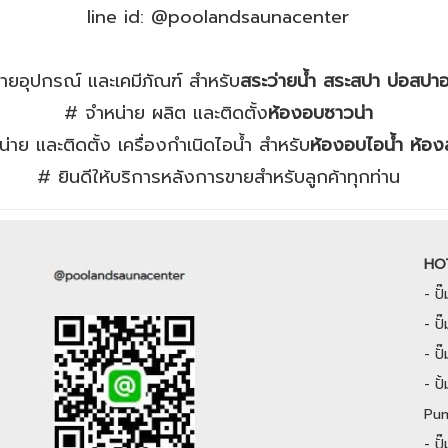
line id: @poolandsaunacenter
ายอุปกรณ์ และเคมีภัณฑ์ สำหรับ
สระว่ายน้ำ สระสปา บ่อสปา
# จำหน่าย ผลิต และติดตั้ง
ห้องอบซาวน่า
่าย และติดตั้ง เครื่องกำเนิดไอน้ำ สำหรับ
ห้องอบไอน้ำ ห้อง
# ยินดีให้บริการหลังการขายสำหรับลูกค้าทุกท่าน
HO
-
ป
-
ปั
-
ป
-
ป
Pu
-
ป