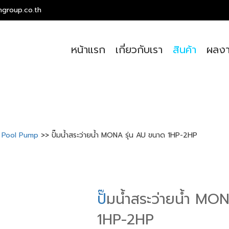
ngroup.co.th
หน้าแรก
เกี่ยวกับเรา
สินค้า
ผลงา
ng Pool Pump
>> ปั๊มน้ำสระว่ายน้ำ MONA รุ่น AU ขนาด 1HP-2HP
ป
ั๊มน้ำสระว่ายน้ำ MO
1HP-2HP