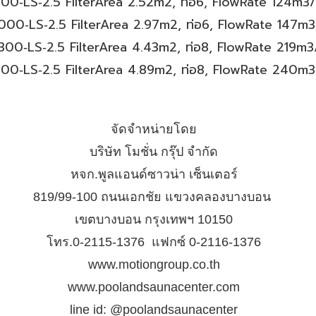
800
‐
LS‐
2.5
FilterArea
2.52
m
2
,
ท่อ6
, FlowRate
124
m
3
000
‐
LS‐
2.5
FilterArea
2.97
m
2
,
ท่อ6
, FlowRate
147
m
3
300
‐
LS‐
2.5
FilterArea
4.43
m
2
,
ท่อ8
, FlowRate
219
m
3
500
‐
LS‐
2.5
FilterArea
4.89
m
2
,
ท่อ8
, FlowRate
240
m
3
จัดจำหน่ายโดย
บริษัท โมชั่น กรุ๊ป จำกัด
หจก.พูลแอนด์ซาวน่า เซ็นเตอร์
819/99-100 ถนนเอกชัย แขวงคลองบางบอน
เขตบางบอน กรุงเทพฯ 10150
โทร.0-2115-1376 แฟกซ์ 0-2116-1376
www.motiongroup.co.th
www.poolandsaunacenter.com
line id: @poolandsaunacenter