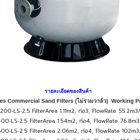
รายละเอียดของสินค้า
s Commercial Sand Filters (ไม่รวมวาล์ว) Working P
1200
‐
LS‐
2.5
FilterArea
1.11
m
2
,
ท่อ3
, FlowRate
55.2
m
3
400
‐
LS‐
2.5
FilterArea
1.54
m
2
,
ท่อ4
, FlowRate
76.8
m
3
600
‐
LS‐
2.5
FilterArea
2.06
m
2
,
ท่อ4
, FlowRate
102
m
3